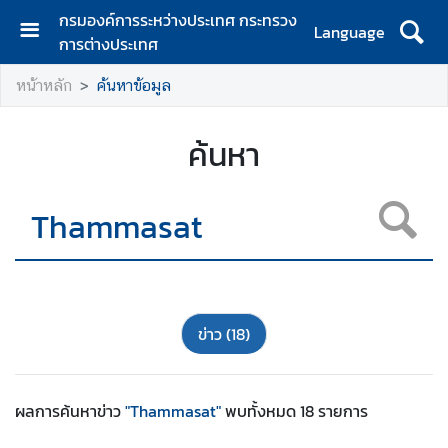
กรมองค์การระหว่างประเทศ กระทรวง
Language
การต่างประเทศ
ห
หน้าหลัก
ค้นหาข้อมูล
น้
า
ห
ค้นหา
ลั
ก
เ
กี่
ย
ว
กั
ข่าว
(18)
บ
ก
ร
ผลการค้นหา
ข่าว
"Thammasat"
พบทั้งหมด
18
รายการ
ม