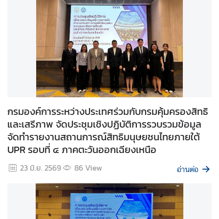
า
ม
มั่
น
ค
ง
แ
ล
ะ
กรมองค์การระหว่างประเทศร่วมกับกรมคุ้มครองสิทธิ
ก
และเสรีภาพ จัดประชุมเชิงปฏิบัติการรวบรวมข้อมูล
า
ร
จัดทำรายงานสถานการณ์สิทธิมนุษยชนไทยภายใต้
ล
UPR รอบที่ ๔ ภาคตะวันออกเฉียงเหนือ
ด
23 มิ.ย. 2569
86
View
อ
อ่านต่อ
า
วุ
ธ