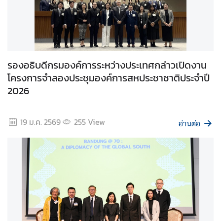
สื่
อ
ป
ร
รองอธิบดีกรมองค์การระหว่างประเทศกล่าวเปิดงาน
ะ
โครงการจำลองประชุมองค์การสหประชาชาติประจำปี
ช
า
2026
สั
ม
19 ม.ค. 2569
255
View
พั
อ่านต่อ
น
ธ์
ป
ร
ะ
ก