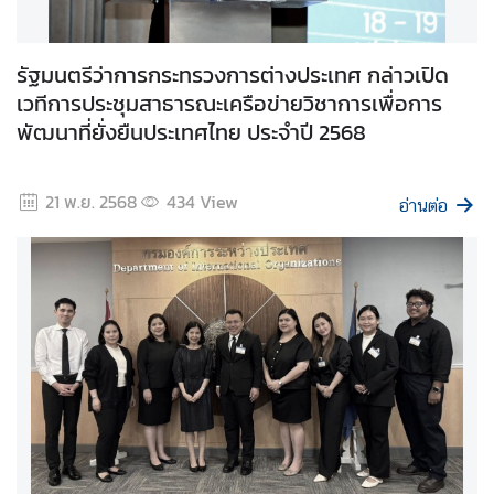
ก
า
ร
รัฐมนตรีว่าการกระทรวงการต่างประเทศ กล่าวเปิด
ส่
เวทีการประชุมสาธารณะเครือข่ายวิชาการเพื่อการ
ง
พัฒนาที่ยั่งยืนประเทศไทย ประจำปี 2568
เ
ส
ริ
21 พ.ย. 2568
434
View
อ่านต่อ
ม
คุ
ณ
ธ
ร
ร
ม
แ
ล
ะ
ค