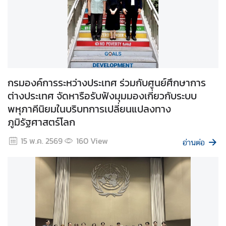
สั
ง
ค
ม
แ
กรมองค์การระหว่างประเทศ ร่วมกับศูนย์ศึกษาการ
ล
ต่างประเทศ จัดหารือรับฟังมุมมองเกี่ยวกับระบบ
ะ
พหุภาคีนิยมในบริบทการเปลี่ยนแปลงทาง
สิ
ภูมิรัฐศาสตร์โลก
ท
ธิ
15 พ.ค. 2569
160
View
อ่านต่อ
ม
นุ
ษ
ย
ช
น