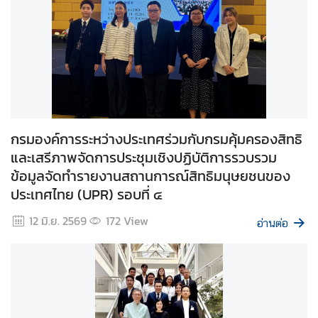
ก
า
ร
พั
ฒ
น
า
กรมองค์การระหว่างประเทศร่วมกับกรมคุ้มครองสิทธิ
แ
และเสรีภาพจัดการประชุมเชิงปฏิบัติการรวบรวม
ล
ข้อมูลจัดทำรายงานสถานการณ์สิทธิมนุษยชนของ
ะ
ประเทศไทย (UPR) รอบที่ ๔
สิ่
ง
12 มิ.ย. 2569
172
View
อ่านต่อ
แ
ว
ด
ล้
อ
ม