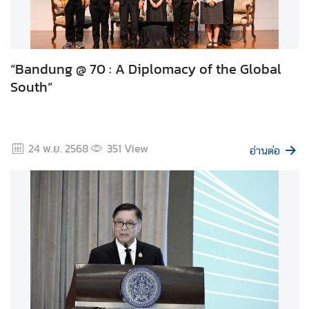
า
ศ
แ
ล
“Bandung @ 70 : A Diplomacy of the Global
ะ
South”
อื่
น
ๆ
24 พ.ย. 2568
351
View
อ่านต่อ
ติ
ด
ต่
อ
เ
ร
า