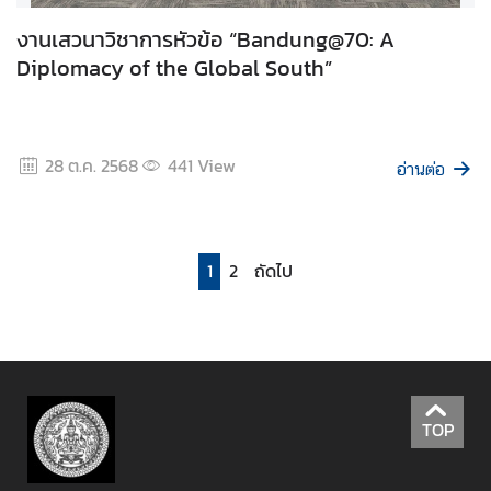
ว
งานเสวนาวิชาการหัวข้อ “Bandung@70: A
า
Diplomacy of the Global South”
ม
โ
ป
ร่
28 ต.ค. 2568
441
View
ง
อ่านต่อ
ใ
ส
1
2
ถัดไป
น
ศ
.
ฝึ
ก
ง
TOP
า
น