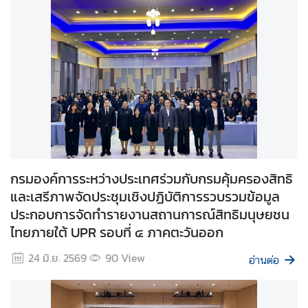
ห
ป
ร
ะ
ช
า
ช
า
ติ
กรมองค์การระหว่างประเทศร่วมกับกรมคุ้มครองสิทธิ
สั
และเสรีภาพจัดประชุมเชิงปฏิบัติการรวบรวมข้อมูล
น
ประกอบการจัดทำรายงานสถานการณ์สิทธิมนุษยชน
ติ
ไทยภายใต้ UPR รอบที่ ๔ ภาคตะวันออก
ภ
า
24 มิ.ย. 2569
90
View
อ่านต่อ
พ
ค
ว