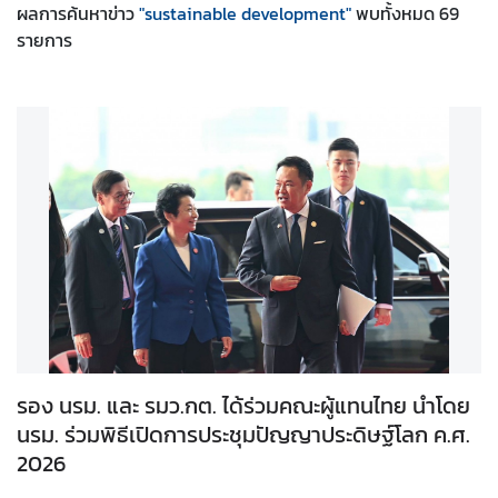
ผลการค้นหา
ข่าว
"sustainable development"
พบทั้งหมด
69
รายการ
ส
ห
ป
ร
ะ
ช
า
ช
า
ติ
ไ
ท
รอง นรม. และ รมว.กต. ได้ร่วมคณะผู้แทนไทย นำโดย
ย
นรม. ร่วมพิธีเปิดการประชุมปัญญาประดิษฐ์โลก ค.ศ.
กั
บ
2026
ส