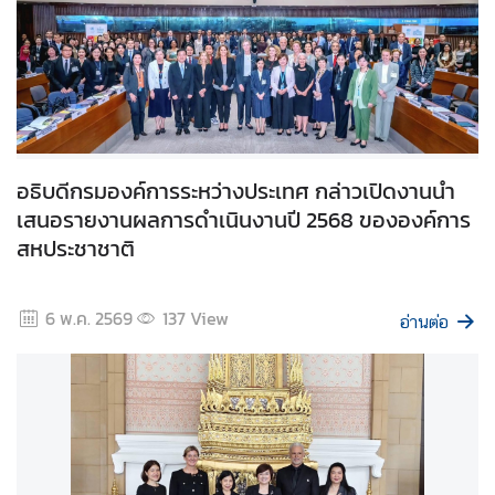
า
ศ
แ
ล
ะ
อื่
น
อธิบดีกรมองค์การระหว่างประเทศ กล่าวเปิดงานนำ
ๆ
เสนอรายงานผลการดำเนินงานปี 2568 ขององค์การ
สหประชาชาติ
ติ
ด
6 พ.ค. 2569
137
View
ต่
อ่านต่อ
อ
เ
ร
า