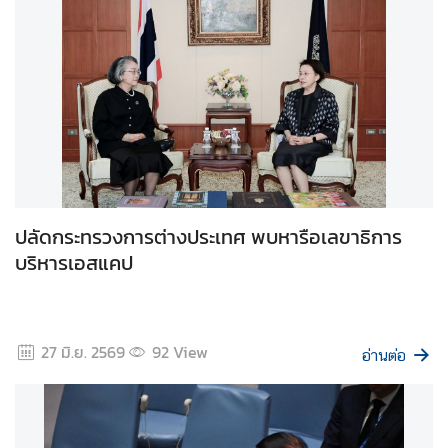
สั
ง
ค
ม
แ
ล
ะ
สิ
ปลัดกระทรวงการต่างประเทศ พบหารือเลขาธิการ
ท
บริหารเอสแคป
ธิ
ม
นุ
ษ
27 มิ.ย. 2569
92
View
อ่านต่อ
ย
ช
น