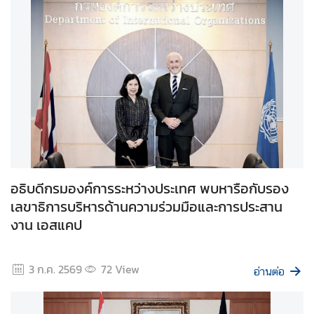
ก
า
ร
พั
ฒ
น
า
แ
ล
ะ
อธิบดีกรมองค์การระหว่างประเทศ พบหารือกับรอง
สิ่
เลขาธิการบริหารด้านความร่วมมือและการประสาน
ง
งาน เอสแคป
แ
ว
ด
3 ก.ค. 2569
72
View
อ่านต่อ
ล้
อ
ม