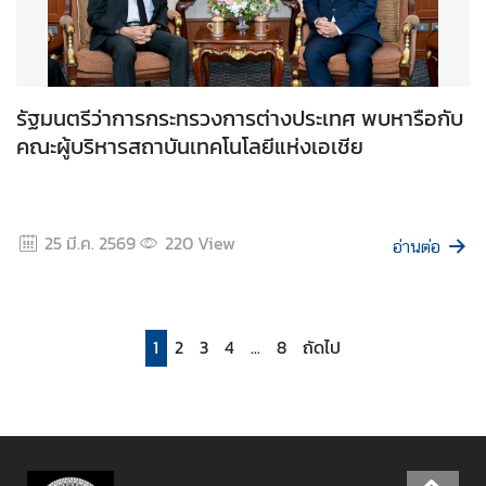
ว
า
ม
โ
รัฐมนตรีว่าการกระทรวงการต่างประเทศ พบหารือกับ
ป
คณะผู้บริหารสถาบันเทคโนโลยีแห่งเอเชีย
ร่
ง
ใ
ส
25 มี.ค. 2569
220
View
อ่านต่อ
น
ศ
.
1
2
3
4
...
8
ถัดไป
ฝึ
ก
ง
า
น