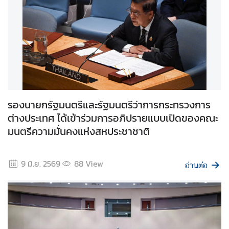
สื่
อ
ป
ร
ะ
ช
า
รองนายกรัฐมนตรีและรัฐมนตรีว่าการกระทรวงการ
สั
ต่างประเทศ ได้เข้าร่วมการอภิปรายแบบเปิดของคณะ
ม
พั
มนตรีความมั่นคงแห่งสหประชาชาติ
น
ธ์
9 มิ.ย. 2569
88
View
อ่านต่อ
ป
ร
ะ
ก