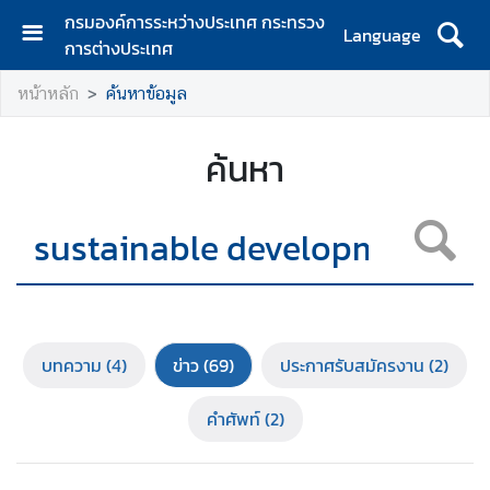
กรมองค์การระหว่างประเทศ กระทรวง
Language
การต่างประเทศ
ห
หน้าหลัก
ค้นหาข้อมูล
น้
า
ห
ค้นหา
ลั
ก
เ
กี่
ย
ว
กั
บทความ
(4)
ข่าว
(69)
ประกาศรับสมัครงาน
(2)
บ
ก
คำศัพท์
(2)
ร
ม