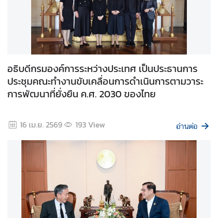
ก
า
ร
ส่
ง
เ
อธิบดีกรมองค์การระหว่างประเทศ เป็นประธานการ
ส
ประชุมคณะทำงานขับเคลื่อนการดำเนินการตามวาระ
ริ
การพัฒนาที่ยั่งยืน ค.ศ. 2030 ของไทย
ม
คุ
ณ
16 เม.ย. 2569
193
View
อ่านต่อ
ธ
ร
ร
ม
แ
ล
ะ
ค