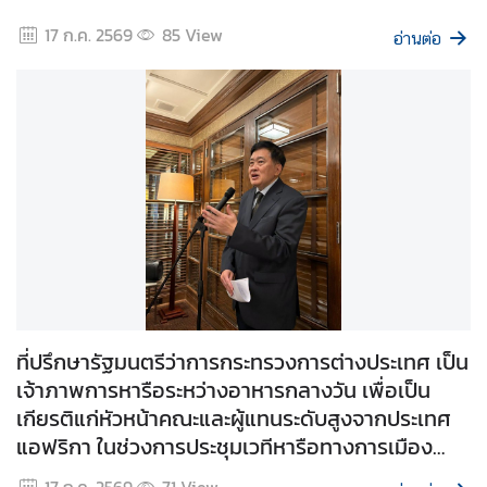
ห
17 ก.ค. 2569
85
View
ป
อ่านต่อ
ร
ะ
ช
า
ช
า
ติ
สั
น
ติ
ที่ปรึกษารัฐมนตรีว่าการกระทรวงการต่างประเทศ เป็น
ภ
เจ้าภาพการหารือระหว่างอาหารกลางวัน เพื่อเป็น
า
เกียรติแก่หัวหน้าคณะและผู้แทนระดับสูงจากประเทศ
พ
แอฟริกา ในช่วงการประชุมเวทีหารือทางการเมือง
ค
ระดับสูงว่าด้วยการพัฒนาที่ยั่งยืน 2026
ว
17 ก.ค. 2569
71
View