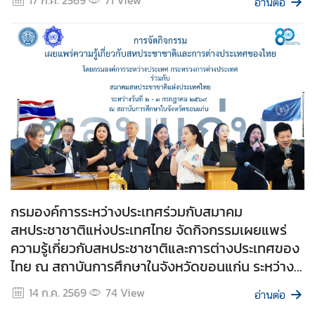
อ่านต่อ
า
ม
มั่
น
ค
ง
แ
ล
ะ
ก
า
ร
กรมองค์การระหว่างประเทศร่วมกับสมาคม
ล
สหประชาชาติแห่งประเทศไทย จัดกิจกรรมเผยแพร่
ด
อ
ความรู้เกี่ยวกับสหประชาชาติและการต่างประเทศของ
า
ไทย ณ สถาบันการศึกษาในจังหวัดขอนแก่น ระหว่าง
วุ
วันที่ ๒ - ๓ กรกฎาคม ๒๕๖๙
14 ก.ค. 2569
74
View
ธ
อ่านต่อ