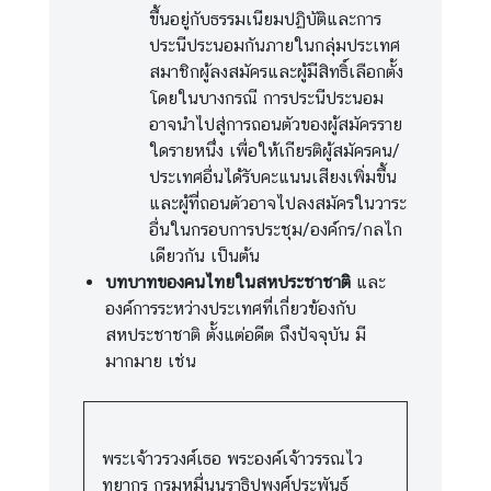
ว
ขึ้นอยู่กับธรรมเนียมปฏิบัติและการ
า
ประนีประนอมกันภายในกลุ่มประเทศ
ม
สมาชิกผู้ลงสมัครและผู้มีสิทธิ์เลือกตั้ง
โ
โดยในบางกรณี การประนีประนอม
ป
อาจนำไปสู่การถอนตัวของผู้สมัครราย
ร่
ใดรายหนึ่ง เพื่อให้เกียรติผู้สมัครคน/
ง
ประเทศอื่นได้รับคะแนนเสียงเพิ่มขึ้น
ใ
และผู้ที่ถอนตัวอาจไปลงสมัครในวาระ
ส
อื่นในกรอบการประชุม/องค์กร/กลไก
เดียวกัน เป็นต้น
บทบาทของคนไทยในสหประชาชาติ
และ
น
องค์การระหว่างประเทศที่เกี่ยวข้องกับ
ศ
สหประชาชาติ ตั้งแต่อดีต ถึงปัจจุบัน มี
.
มากมาย เช่น
ฝึ
ก
ง
า
พระเจ้าวรวงศ์เธอ พระองค์เจ้าวรรณไว
น
ทยากร กรมหมื่นนราธิปพงศ์ประพันธ์