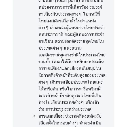
งานหลัก (focal point) หารือร่วมกับ
า
หน่วยงานราชการที่เกี่ยวข้อง รณรงค์
ศ
หาเสียงกับประเทศต่างๆ ในกรณีที่
แ
ไทยลงสมัครเลือกตั้งในตำแหน่ง
ล
ต่างๆ ผ่านคณะผู้แทนถาวรไทยประจำ
ะ
สหประชาชาติ คณะผู้แทนถาวรประจำ
อื่
อาเซียน สถานเอกอัครราชทูตไทยใน
น
ประเทศต่างๆ และสถาน
ๆ
เอกอัครราชทูตต่างชาติในประเทศไทย
รวมทั้ง เสนอให้มีการหยิบยกประเด็น
การขอเสียง/แลกเสียงสนับสนุนใน
ติ
โอกาสที่เจ้าหน้าที่ระดับสูงของประเทศ
ด
ต่างๆ เดินทางเยือนประเทศไทยและ
ต่
ได้หารือกัน หรือในการหารือทวิภาคี
อ
ของเจ้าหน้าที่ระดับสูงของไทยที่เดิน
เ
ทางไปเยือนประเทศต่างๆ หรือเข้า
ร
ร่วมการประชุมระหว่างประเทศ
า
การแลกเสียง:
ประเทศที่ลงสมัครรับ
เลือกตั้งในกรอบต่างๆ มักจะดำเนิน