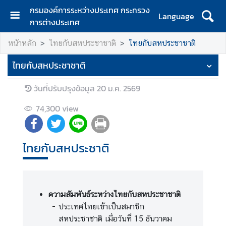
กรมองค์การระหว่างประเทศ กระทรวง
Language
การต่างประเทศ
ห
หน้าหลัก
ไทยกับสหประชาชาติ
ไทยกับสหประชาชาติ
น้
า
ไทยกับสหประชาชาติ
ห
ลั
วันที่ปรับปรุงข้อมูล
20 ม.ค. 2569
ก
74,300
view
เ
กี่
ย
ไทยกับสหประชาติ
ว
กั
บ
ก
ความสัมพันธ์ระหว่างไทยกับสหประชาชาติ
ร
ประเทศไทยเข้าเป็นสมาชิก
ม
สหประชาชาติ เมื่อวันที่ 15 ธันวาคม