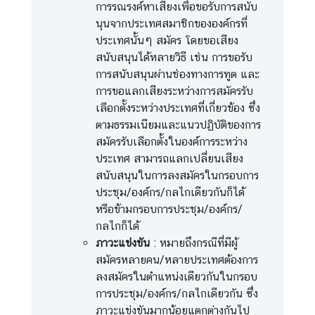
ก
การรณรงค์หาเสียงเพื่อขอรับการสนับ
า
นุนจากประเทศสมาชิกขององค์กรที่
ร
ประเทศนั้นๆ สมัคร โดยขอเสียง
ส่
สนับสนุนได้หลายวิธี เช่น การขอรับ
ง
การสนับสนุนผ่านช่องทางการทูต และ
เ
การขอแลกเสียงระหว่างการสมัครรับ
ส
เลือกตั้งระหว่างประเทศที่เกี่ยวข้อง ซึ่ง
ริ
ตามธรรมเนียมและแนวปฏิบัติของการ
ม
สมัครรับเลือกตั้งในองค์การระหว่าง
คุ
ประเทศ สามารถแลกเปลี่ยนเสียง
ณ
สนับสนุนในการลงสมัครในกรอบการ
ธ
ประชุม/องค์กร/กลไกเดียวกันก็ได้
ร
หรือข้ามกรอบการประชุม/องค์กร/
ร
กลไกก็ได้
ม
ภาวะแข่งขัน
: หมายถึงกรณีที่มีผู้
แ
สมัครหลายคน/หลายประเทศต้องการ
ล
ลงสมัครในตำแหน่งเดียวกันในกรอบ
ะ
การประชุม/องค์กร/กลไกเดียวกัน ซึ่ง
ค
ภาวะแข่งขันมากน้อยแตกต่างกันไป