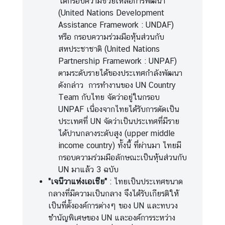
ใต้กรอบความช่วยเหลือการพัฒนา
(United Nations Development
ก
Assistance Framework : UNDAF)
า
หรือ กรอบความร่วมมือหุ้นส่วนกับ
ร
สหประชาชาติ (United Nations
พั
Partnership Framework : UNPAF)
ฒ
ตามระดับรายได้ของประเทศกำลังพัฒนา
น
ดังกล่าว การทำงานของ UN Country
า
Team กับไทย จัดว่าอยู่ในกรอบ
แ
UNPAF เนื่องจากไทยได้รับการตัดเป็น
ล
ประเทศที่ UN จัดว่าเป็นประเทศที่มีราย
ะ
ได้ปานกลางระดับสูง (upper middle
สิ่
income country) ทั้งนี้ ที่ผ่านมา ไทยมี
ง
กรอบความร่วมมือลักษณะเป็นหุ้นส่วนกับ
แ
UN มาแล้ว 3 ฉบับ
ว
"เจนีวาแห่งเอเชีย"
: ไทยเป็นประเทศขนาด
ด
กลางที่มีความเป็นกลาง จึงได้รับเกียรติให้
ล้
เป็นที่ตั้งองค์การต่างๆ ของ UN และทบวง
อ
ชำนัญพิเศษของ UN และองค์การระหว่าง
ม