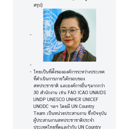
ห
สรุป)
ป
ร
ะ
ช
า
ช
า
ติ
ไทยเป็นที่ตั้งขององค์การระหว่างประเทศ
สั
ที่ดำเนินการภายใต้กรอบของ
น
สหประชาชาติ และองค์การอื่นๆมากกว่า
ติ
30 สำนักงาน เช่น FAO ICAO UNAIDS
ภ
UNDP UNESCO UNHCR UNICEF
า
UNODC ฯลฯ โดยมี UN Country
พ
Team เป็นหน่วยประสานงาน ซึ่งปัจจุบัน
ค
ผู้ประสานงานสหประชาชาติประจำ
ว
ประเทศไทยที่ดูแลกำกับ UN Country