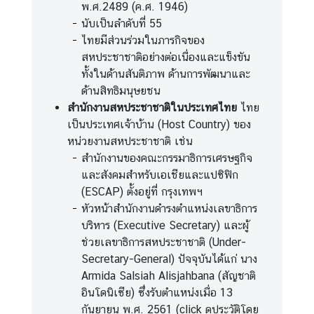
พ.ศ.2489 (ค.ศ. 1946)
ส
นับเป็นลำดับที่ 55
ห
ไทยมีส่วนร่วมในภารกิจของ
ป
สหประชาชาติอย่างต่อเนื่องและแข็งขัน
ร
ทั้งในด้านสันติภาพ ด้านการพัฒนาและ
ะ
ด้านสิทธิมนุษยชน
ช
สำนักงานสหประชาชาติในประเทศไทย
ไทย
า
เป็นประเทศเจ้าบ้าน (Host Country) ของ
ช
หน่วยงานสหประชาชาติ เช่น
า
สำนักงานของคณะกรรมาธิการเศรษฐกิจ
ติ
และสังคมสำหรับเอเชียและแปซิฟิก
(ESCAP) ตั้งอยู่ที่ กรุงเทพฯ
หัวหน้าสำนักงานดำรงตำแหน่งเลขาธิการ
ไ
บริหาร (Executive Secretary) และผู้
ท
ช่วยเลขาธิการสหประชาชาติ (Under-
ย
Secretary-General) ปัจจุบันได้แก่ นาง
กั
Armida Salsiah Alisjahbana (สัญชาติ
บ
อินโดนิเซีย) ซึ่งรับตำแหน่งเมื่อ 13
ส
กันยายน พ.ศ. 2561
(click ดูประวัติโดย