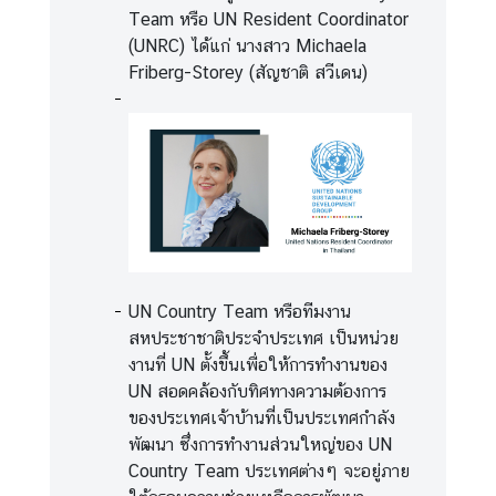
า
Team หรือ UN Resident Coordinator
ม
(UNRC) ได้แก่ นางสาว Michaela
มั่
Friberg-Storey (สัญชาติ สวีเดน)
น
ค
ง
แ
ล
ะ
ก
า
ร
UN Country Team หรือทีมงาน
ล
สหประชาชาติประจำประเทศ เป็นหน่วย
ด
งานที่ UN ตั้งขึ้นเพื่อให้การทำงานของ
อ
UN สอดคล้องกับทิศทางความต้องการ
า
ของประเทศเจ้าบ้านที่เป็นประเทศกำลัง
วุ
พัฒนา ซึ่งการทำงานส่วนใหญ่ของ UN
ธ
Country Team ประเทศต่างๆ จะอยู่ภาย