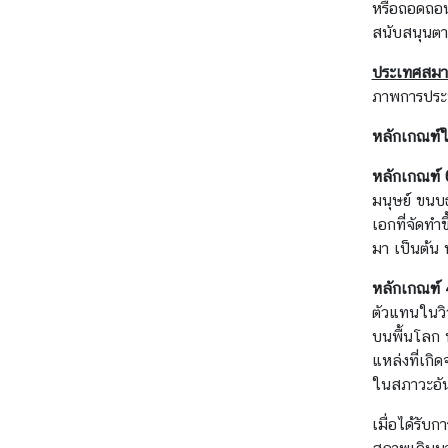
หรือถอดถอน
ห
สนับสนุนตา
ป
ร
ประเทศสมา
ะ
ภาพการประชุ
ช
า
หลักเกณฑ์
ช
หลักเกณฑ์ 
า
มนุษย์ ขนบ
ติ
เอกที่จัดท
มา เป็นต้น 
สั
หลักเกณฑ์ 
น
ตัวแทนในวิ
ติ
บนพื้นโลก ห
ภ
แหล่งที่เกิ
า
ในสภาวะอันต
พ
ค
เมื่อได้รั
ว