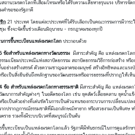
สถานะมรดกโลกที่เสื่อมโทรมหรือได้รับความเสียหายรุนแรง บริหารจัดก
มคำขอของรัฐภาคี
ชิก
21 ประเทศ โดยแต่ละประเทศที่ได้รับเลือกเป็นคณะกรรมการมีวาระใน
ม ซึ่งจะจัดขึ้นช่วงเดือนมิถุนายน - กรกฎาคมของทุกปี
ในการขึ้นทะเบียนแหล่งมรดกโลก
ประกอบด้วย
6 ข้อสำหรับแหล่งมรดกทางวัฒนธรรม
มีสาระสำคัญ คือ แหล่งมรดกโลกท
ธรรมเนียมประเพณีแห่งสถาปัตยกรรม สถาปัตยกรรมวิธีการก่อสร้าง หรือก
ำขึ้นอย่างสร้างสรรค์ ด้วยความชาญฉลาดของมนุษย์ สร้างอิทธิพลและ
หรือเป็นสิ่งยืนยันถึงหลักฐานของวัฒนธรรมหรืออารยธรรมที่ปรากฏให้เห็น
4 ข้อ สำหรับแหล่งมรดกโลกทางธรรมชาติ
มีสาระสำคัญ คือ แหล่งมรดกโ
วัฒนาการสำคัญต่างๆ ในอดีตของโลก เช่น ยุคสัตว์เลื้อยคลาน ยุคน้ำแ
รือเป็นตัวอย่างที่เด่นชัดในการเป็นตัวแทนของกระบวนการเปลี่ยนแปลงท
ดจากปรากฏการณ์ธรรมชาติที่มีเอกลักษณ์หายาก หรือสวยงามเป็นพิเศษ หรือเป็
ราย รวมทั้งมีระบบนิเวศที่สมบูรณ์เป็นต้น
บการขึ้นทะเบียนเป็นแหล่งมรดกโลกแล้ว รัฐภาคีมีพันธกรณีในการดูแลรั