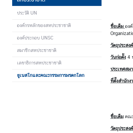
ส
ประวัติ UN
ห
ป
องค์กรหลักของสหประชาชาติ
ชื่อเต็ม
องค
ร
Organizat
องค์ประกอบ UNSC
ะ
วัตถุประสงค์
ช
สมาชิกสหประชาชาติ
า
วันก่อตั้ง
4 พ
ช
เลขาธิการสหประชาชาติ
า
ประเทศสมา
ติ
ยูเนสโกและคณะกรรมการมรดกโลก
ที่ตั้งสำนัก
ไ
ท
ย
กั
ชื่อเต็ม
คณะ
บ
วัตถุประสงค์
ส