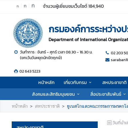
ก
ก
จำนวนผู้เยี่ยมชมเว็บไซต์
184,940
ก
ห
กรมองค์การระหว่างป
น้
า
Department of International Organizati
ห
ลั
วันทำการ : จันทร์ - ศุกร์ เวลา 08.30 - 16.30 น.
02 203 5
ก
(ยกเว้นวันหยุดนักขัตฤกษ์)
saraban1
เ
02 643 5223
กี่
ย
หน้าหลัก
เกี่ยวกับกรม
สหประชาชาติ
ว
กั
สังคมและสิทธิมนุษยชน
สื่อประชาสัมพันธ์
บ
ก
หน้าหลัก
สหประชาชาติ
ยูเนสโกและคณะกรรมการมรดกโ
ร
ม
วันที่นำเ
สหประชาชาติ