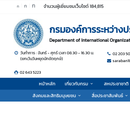
ก
ก
จำนวนผู้เยี่ยมชมเว็บไซต์
184,815
ก
ห
กรมองค์การระหว่างป
น้
า
Department of International Organizati
ห
ลั
วันทำการ : จันทร์ - ศุกร์ เวลา 08.30 - 16.30 น.
02 203 5
ก
(ยกเว้นวันหยุดนักขัตฤกษ์)
saraban1
เ
02 643 5223
กี่
ย
หน้าหลัก
เกี่ยวกับกรม
สหประชาชาติ
ว
กั
สังคมและสิทธิมนุษยชน
สื่อประชาสัมพันธ์
บ
ก
ร
ม