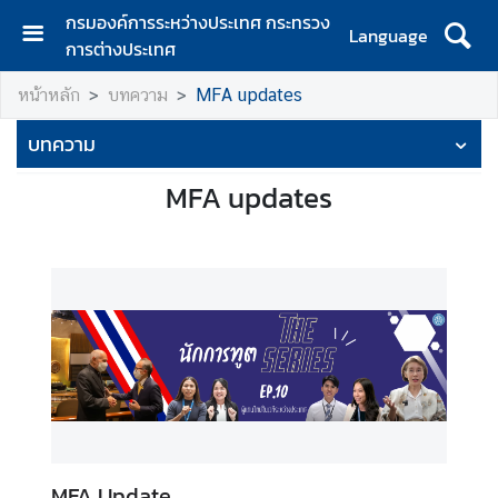
กรมองค์การระหว่างประเทศ กระทรวง
Language
การต่างประเทศ
ห
หน้าหลัก
บทความ
MFA updates
น้
า
บทความ
ห
ลั
MFA updates
ก
เ
กี่
ย
ว
กั
บ
ก
ร
ม
MFA Update