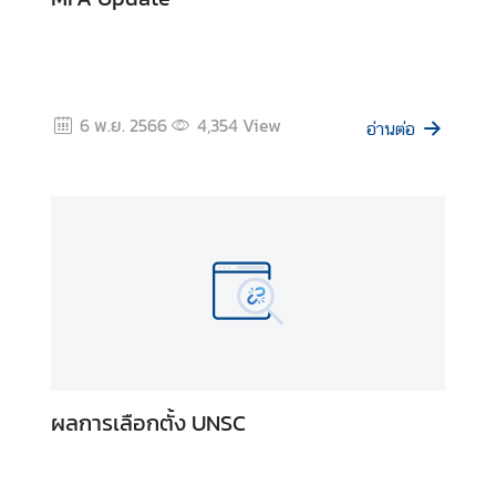
ส
ห
ป
ร
6 พ.ย. 2566
4,354
View
อ่านต่อ
ะ
ช
า
ช
า
ติ
ไ
ท
ย
ผลการเลือกตั้ง UNSC
กั
บ
ส