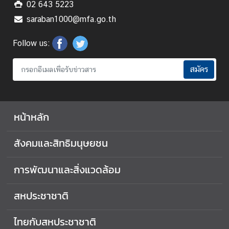
02 643 5223
า
ม
saraban1000@mfa.go.th
มั่
น
Follow us:
ค
ง
สมัคร
แ
ล
ะ
หน้าหลัก
ก
า
ร
สังคมและสิทธิมนุษยชน
ล
ด
การพัฒนาและสิ่งแวดล้อม
อ
า
สหประชาชาติ
วุ
ธ
ไทยกับสหประชาชาติ