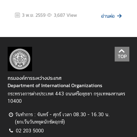
ห
ป
3 พ.ย. 2559
3,687
View
อ่านต่อ
ร
ะ
ช
า
ช
า
TOP
ติ
กรมองค์การระหว่างประเทศ
สั
Department of International Organizations
น
กระทรวงการต่างประเทศ 443 ถนนศรีอยุธยา กรุงเทพมหานคร
ติ
10400
ภ
า
วันทำการ : จันทร์ - ศุกร์ เวลา 08.30 - 16.30 น.
พ
(ยกเว้นวันหยุดนักขัตฤกษ์)
ค
02 203 5000
ว