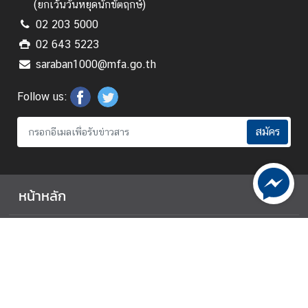
(ยกเว้นวันหยุดนักขัตฤกษ์)
02 203 5000
สั
02 643 5223
ง
saraban1000@mfa.go.th
ค
ม
Follow us:
แ
ล
สมัคร
ะ
สิ
ท
ธิ
หน้าหลัก
ม
นุ
สังคมและสิทธิมนุษยชน
ษ
ย
การพัฒนาและสิ่งแวดล้อม
ช
น
สหประชาชาติ