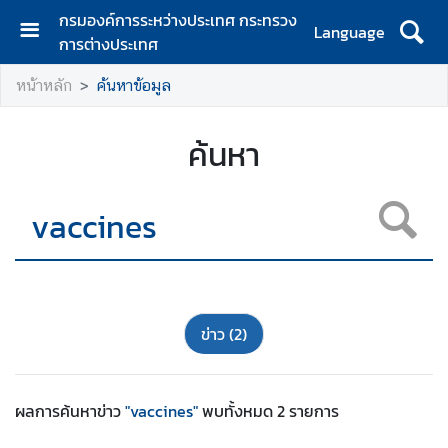
กรมองค์การระหว่างประเทศ กระทรวง
Language
การต่างประเทศ
ห
หน้าหลัก
ค้นหาข้อมูล
น้
า
ห
ค้นหา
ลั
ก
เ
กี่
ย
ว
กั
ข่าว
(2)
บ
ก
ร
ผลการค้นหา
ข่าว
"vaccines"
พบทั้งหมด
2
รายการ
ม