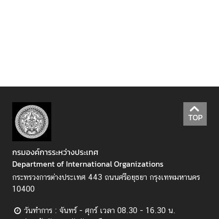
ก
า
ร
พั
ฒ
น
า
แ
ล
TOP
ะ
สิ่
ง
กรมองค์การระหว่างประเทศ
แ
Department of International Organizations
ว
กระทรวงการต่างประเทศ 443 ถนนศรีอยุธยา กรุงเทพมหานคร
ด
10400
ล้
อ
วันทำการ : จันทร์ - ศุกร์ เวลา 08.30 - 16.30 น.
ม