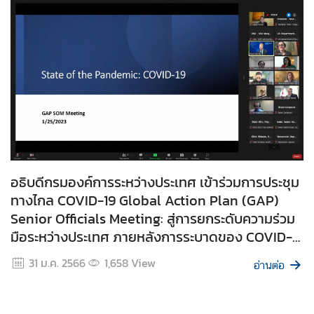
ห
ป
ร
ะ
ช
า
ช
า
ติ
อธิบดีกรมองค์การระหว่างประเทศ เข้าร่วมการประชุม
สั
ทางไกล COVID-19 Global Action Plan (GAP)
น
Senior Officials Meeting: สู่การยกระดับความร่วม
ติ
มือระหว่างประเทศ ภายหลังการระบาดของ COVID-
ภ
19 ในระยะวิกฤต
า
31 ม.ค. 2566
1,658
View
อ่านต่อ
พ
ค
ว