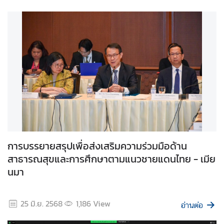
ส
ห
ป
ร
ะ
ช
า
ช
า
ติ
การบรรยายสรุปเพื่อส่งเสริมความร่วมมือด้าน
สาธารณสุขและการศึกษาตามแนวชายแดนไทย - เมีย
ไ
ท
นมา
ย
กั
25 มิ.ย. 2568
1,186
View
บ
อ่านต่อ
ส