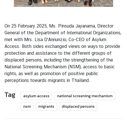
ห
ป
ร
ะ
On 25 February 2025, Ms. Pinsuda Jayanama, Director
ช
General of the Department of International Organizations,
า
met with Mrs. Lisa D'Annunzio, Co-CEO of Asylum
ช
Access. Both sides exchanged views on ways to provide
า
protection and assistance to the different groups of
ติ
displaced persons, including the strengthening of the
National Screening Mechanism (NSM), access to basic
rights, as well as promotion of positive public
สั
perceptions towards migrants in Thailand.
น
ติ
Tag
asylum access
national screening mechanism
ภ
า
nsm
migrants
displaced persons
พ
ค
ว