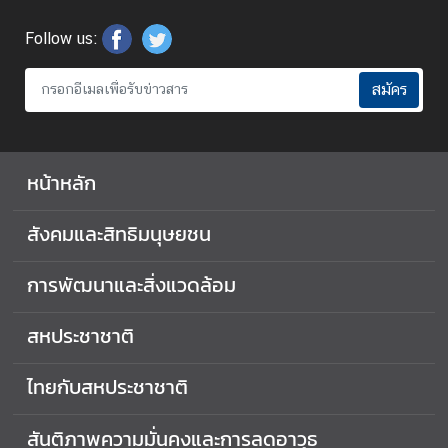
ก
Follow us:
า
ร
สมัคร
พั
ฒ
น
หน้าหลัก
า
แ
ล
สังคมและสิทธิมนุษยชน
ะ
สิ่
การพัฒนาและสิ่งแวดล้อม
ง
แ
สหประชาชาติ
ว
ด
ไทยกับสหประชาชาติ
ล้
อ
สันติภาพความมั่นคงและการลดอาวุธ
ม