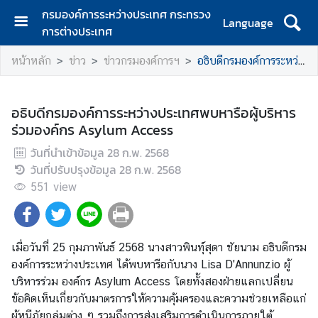
กรมองค์การระหว่างประเทศ กระทรวง
Language
การต่างประเทศ
ห
หน้าหลัก
ข่าว
ข่าวกรมองค์การฯ
อธิบดีกรมองค์การระหว่างประเทศพบหารือผู้บริหารร่วมองค์กร Asylum Access
น้
า
ห
อธิบดีกรมองค์การระหว่างประเทศพบหารือผู้บริหาร
ลั
ร่วมองค์กร Asylum Access
ก
วันที่นำเข้าข้อมูล
28 ก.พ. 2568
เ
วันที่ปรับปรุงข้อมูล
28 ก.พ. 2568
กี่
551
view
ย
ว
กั
บ
เมื่อวันที่ 25 กุมภาพันธ์ 2568 นางสาวพินทุ์สุดา ชัยนาม อธิบดีกรม
ก
องค์การระหว่างประเทศ ได้พบหารือกับนาง Lisa D'Annunzio ผู้
ร
บริหารร่วม องค์กร Asylum Access โดยทั้งสองฝ่ายแลกเปลี่ยน
ม
ข้อคิดเห็นเกี่ยวกับมาตรการให้ความคุ้มครองและความช่วยเหลือแก่
ผู้หนีภัยกลุ่มต่าง ๆ รวมถึงการส่งเสริมการดำเนินการภายใต้