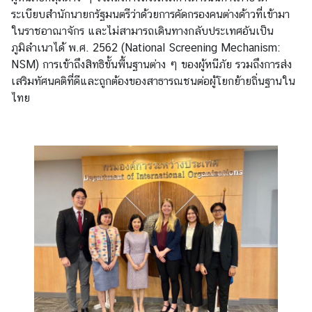
ระเบียบสำนักนายกรัฐมนตรีว่าด้วยการคัดกรองคนต่างด้าวที่เข้ามา
ส
ในราชอาณาจักร และไม่สามารถเดินทางกลับประเทศอันเป็น
ห
ภูมิลำเนาได้ พ.ศ. 2562 (National Screening Mechanism:
ป
NSM) การเข้าถึงสิทธิขั้นพื้นฐานต่าง ๆ ของผู้หนีภัย รวมถึงการส่ง
ร
เสริมทัศนคติที่ดีและถูกต้องของสาธารณชนต่อผู้โยกย้ายถิ่นฐานใน
ะ
ไทย
ช
า
ช
า
ติ
ไ
ท
ย
กั
บ
ส