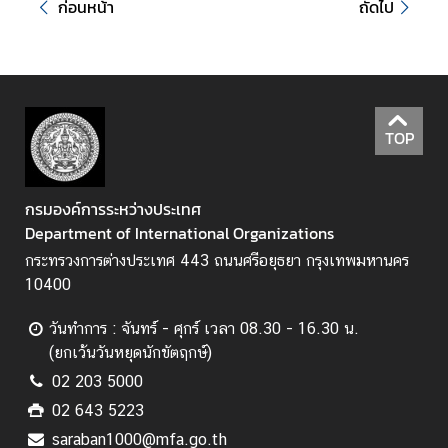
ก่อนหน้า
ถัดไป
า
ม
มั่
น
ค
ง
TOP
แ
ล
ะ
กรมองค์การระหว่างประเทศ
ก
Department of International Organizations
า
กระทรวงการต่างประเทศ 443 ถนนศรีอยุธยา กรุงเทพมหานคร
ร
10400
ล
ด
วันทำการ : จันทร์ - ศุกร์ เวลา 08.30 - 16.30 น.
อ
(ยกเว้นวันหยุดนักขัตฤกษ์)
า
02 203 5000
วุ
02 643 5223
ธ
saraban1000@mfa.go.th