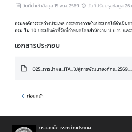
วันที่นำเข้าข้อมูล
15 พ.ค. 2569
วันที่ปรับปรุงข้อมูล
26 
ส
ห
กรมองค์การระหว่างประเทศ กระทรวงการต่างประเทศได้ดำเนิน
ป
กรม ใน 10 ประเด็นตัวชี้วัดที่กำหนดโดยสำนักงาน ป.ป.ช. และ
ร
ะ
เอกสารประกอบ
ช
า
ช
า
O25_การนำผล_ITA_ไปสู่การพัฒนาองค์กร_2569__
ติ
ไ
ก่อนหน้า
ท
ย
กั
บ
กรมองค์การระหว่างประเทศ
ส