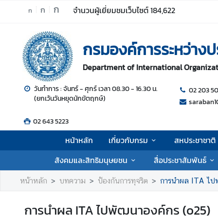
ก
ก
จำนวนผู้เยี่ยมชมเว็บไซต์
184,622
ก
ห
กรมองค์การระหว่างป
น้
า
Department of International Organizati
ห
ลั
วันทำการ : จันทร์ - ศุกร์ เวลา 08.30 - 16.30 น.
02 203 5
ก
(ยกเว้นวันหยุดนักขัตฤกษ์)
saraban1
เ
02 643 5223
กี่
ย
หน้าหลัก
เกี่ยวกับกรม
สหประชาชาติ
ว
กั
สังคมและสิทธิมนุษยชน
สื่อประชาสัมพันธ์
บ
ก
หน้าหลัก
บทความ
ป้องกันการทุจริต
การนำผล ITA ไปพ
ร
ม
การนำผล ITA ไปพัฒนาองค์กร (o25)