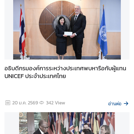
า
ม
มั่
น
ค
ง
แ
ล
ะ
อธิบดีกรมองค์การระหว่างประเทศพบหารือกับผู้แทน
ก
UNICEF ประจำประเทศไทย
า
ร
ล
ด
20 ม.ค. 2569
342
View
อ
อ่านต่อ
า
วุ
ธ