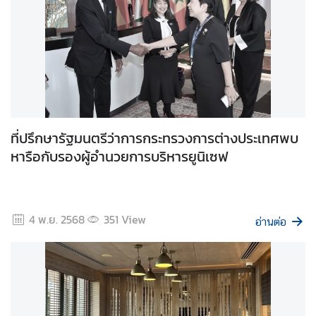
ก
า
ร
พั
ฒ
น
า
ที่ปรึกษารัฐมนตรีว่าการกระทรวงการต่างประเทศพบ
แ
หารือกับรองผู้อำนวยการบริหารยูนิเซฟ
ล
ะ
สิ่
ง
4 พ.ย. 2568
351
View
อ่านต่อ
แ
ว
ด
ล้
อ
ม