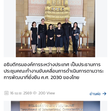
ห
ป
ร
ะ
ช
า
ช
า
ติ
อธิบดีกรมองค์การระหว่างประเทศ เป็นประธานการ
สั
ประชุมคณะทำงานขับเคลื่อนการดำเนินการตามวาระ
น
การพัฒนาที่ยั่งยืน ค.ศ. 2030 ของไทย
ติ
ภ
า
16 เม.ย. 2569
200
View
อ่านต่อ
พ
ค
ว