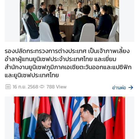
สั
ง
ค
ม
แ
รองปลัดกระทรวงการต่างประเทศ เป็นเจ้าภาพเลี้ยง
ล
อำลาผู้แทนยูนิเซฟประจำประเทศไทย และเยี่ยม
ะ
สำนักงานยูนิเซฟภูมิภาคเอเชียตะวันออกและแปซิฟิก
สิ
และยูนิเซฟประเทศไทย
ท
ธิ
16 ก.ย. 2568
788
View
อ่านต่อ
ม
นุ
ษ
ย
ช
น