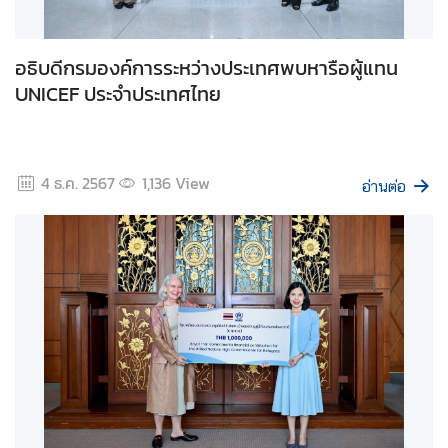
ก
า
ร
อธิบดีกรมองค์การระหว่างประเทศพบหารือผู้แทน
ส่
UNICEF ประจำประเทศไทย
ง
เ
ส
ริ
4 ธ.ค. 2567
1,136
View
อ่านต่อ
ม
คุ
ณ
ธ
ร
ร
ม
แ
ล
ะ
ค