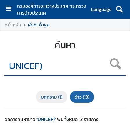
กรมองค์การระหว่างประเทศ กระทรวง
Language
การต่างประเทศ
ห
หน้าหลัก
ค้นหาข้อมูล
น้
า
ห
ค้นหา
ลั
ก
เ
กี่
ย
ว
กั
บทความ
(1)
ข่าว
(13)
บ
ก
ร
ผลการค้นหา
ข่าว
"UNICEF)"
พบทั้งหมด
13
รายการ
ม