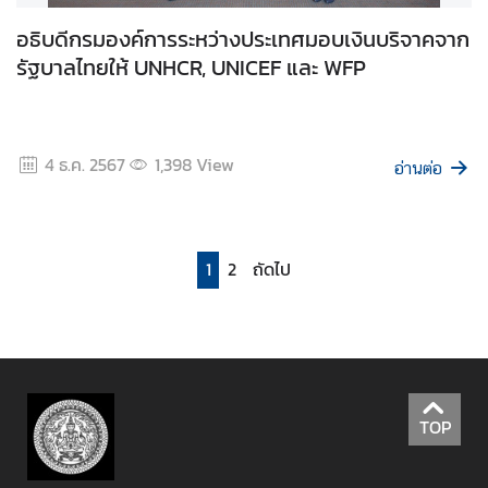
ว
อธิบดีกรมองค์การระหว่างประเทศมอบเงินบริจาคจาก
า
รัฐบาลไทยให้ UNHCR, UNICEF และ WFP
ม
โ
ป
ร่
4 ธ.ค. 2567
1,398
View
ง
อ่านต่อ
ใ
ส
1
2
ถัดไป
น
ศ
.
ฝึ
ก
ง
TOP
า
น