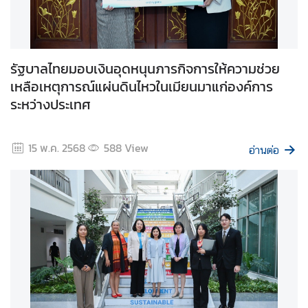
า
ศ
แ
ล
รัฐบาลไทยมอบเงินอุดหนุนภารกิจการให้ความช่วย
ะ
เหลือเหตุการณ์แผ่นดินไหวในเมียนมาแก่องค์การ
อื่
ระหว่างประเทศ
น
ๆ
15 พ.ค. 2568
588
View
อ่านต่อ
ติ
ด
ต่
อ
เ
ร
า