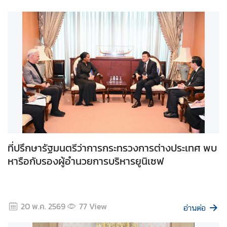
ส
ห
ป
ร
ะ
ช
า
ช
า
ติ
ที่ปรึกษารัฐมนตรีว่าการกระทรวงการต่างประเทศ พบ
หารือกับรองผู้อำนวยการบริหารยูนิเซฟ
ไ
ท
ย
กั
20 พ.ค. 2569
77
View
บ
อ่านต่อ
ส