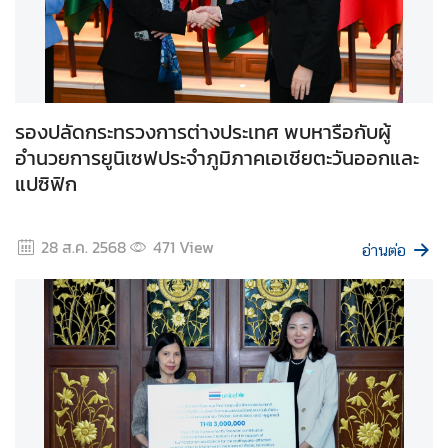
สื่
อ
ป
ร
รองปลัดกระทรวงการต่างประเทศ พบหารือกับผู้
ะ
อำนวยการยูนิเซฟประจำภูมิภาคเอเชียตะวันออกและ
ช
า
แปซิฟิก
สั
ม
28 ส.ค. 2568
471
View
พั
อ่านต่อ
น
ธ์
ป
ร
ะ
ก