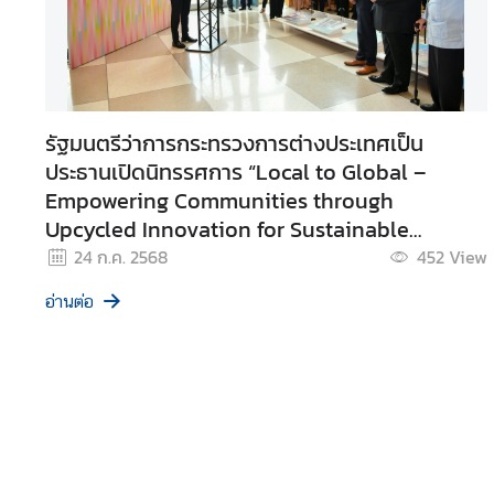
ห
ป
ร
ะ
ช
รัฐมนตรีว่าการกระทรวงการต่างประเทศเป็น
า
ประธานเปิดนิทรรศการ “Local to Global –
ช
Empowering Communities through
า
ติ
Upcycled Innovation for Sustainable
Growth” ณ สำนักงานใหญ่ UN
24 ก.ค. 2568
452
View
สั
อ่านต่อ
น
ติ
ภ
า
พ
ค
ว