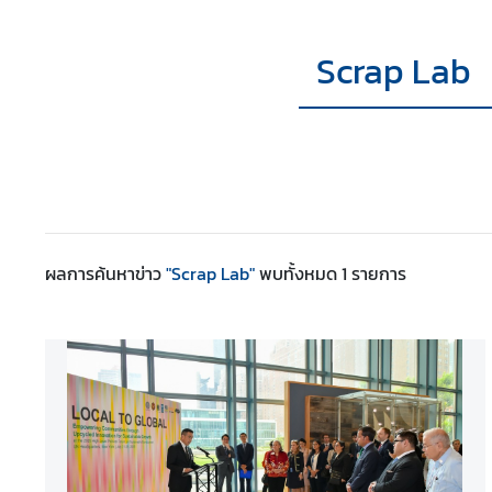
ส
ห
ป
ร
ะ
ช
า
ช
า
ผลการค้นหา
ข่าว
"Scrap Lab"
พบทั้งหมด
1
รายการ
ติ
ไ
ท
ย
กั
บ
ส