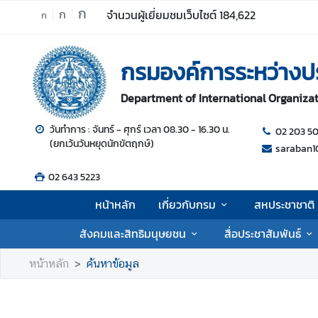
ก
ก
จำนวนผู้เยี่ยมชมเว็บไซต์
184,622
ก
ห
กรมองค์การระหว่างป
น้
า
Department of International Organizati
ห
ลั
วันทำการ : จันทร์ - ศุกร์ เวลา 08.30 - 16.30 น.
02 203 5
ก
(ยกเว้นวันหยุดนักขัตฤกษ์)
saraban1
เ
02 643 5223
กี่
ย
หน้าหลัก
เกี่ยวกับกรม
สหประชาชาติ
ว
กั
สังคมและสิทธิมนุษยชน
สื่อประชาสัมพันธ์
บ
ก
หน้าหลัก
ค้นหาข้อมูล
ร
ม