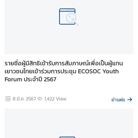
สื่
อ
ป
ร
ะ
ช
า
รายชื่อผู้มีสิทธิเข้ารับการสัมภาษณ์เพื่อเป็นผู้แทน
สั
เยาวชนไทยเข้าร่วมการประชุม ECOSOC Youth
ม
พั
Forum ประจำปี 2567
น
ธ์
8 มี.ค. 2567
1,422
View
อ่านต่อ
ป
ร
ะ
ก