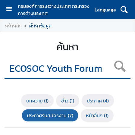
กรมองค์การระหว่างประเทศ กระทรวง
Language
การต่างประเทศ
ห
หน้าหลัก
ค้นหาข้อมูล
น้
า
ห
ค้นหา
ลั
ก
เ
กี่
ย
ว
กั
บทความ
(1)
ข่าว
(1)
ประกาศ
(4)
บ
ก
ประกาศรับสมัครงาน
(7)
หน้าอื่นๆ
(1)
ร
ม