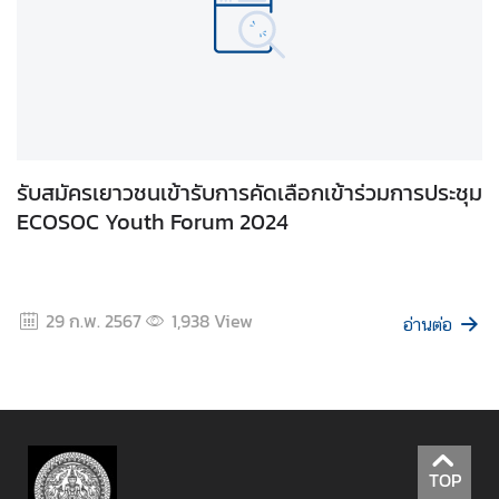
า
ศ
แ
ล
ะ
อื่
น
รับสมัครเยาวชนเข้ารับการคัดเลือกเข้าร่วมการประชุม
ๆ
ECOSOC Youth Forum 2024
ติ
ด
29 ก.พ. 2567
1,938
View
ต่
อ่านต่อ
อ
เ
ร
า
TOP