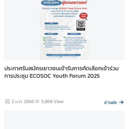
สั
ง
ค
ม
แ
ล
ะ
สิ
ประกาศรับสมัครเยาวชนเข้ารับการคัดเลือกเข้าร่วม
ท
การประชุม ECOSOC Youth Forum 2025
ธิ
ม
นุ
ษ
2 ม.ค. 2568
5,868
View
อ่านต่อ
ย
ช
น