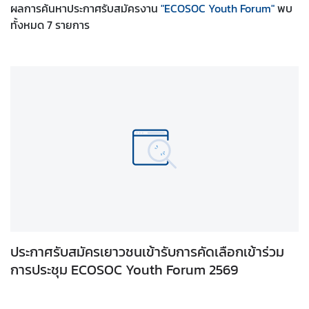
ผลการค้นหา
ประกาศรับสมัครงาน
"ECOSOC Youth Forum"
พบ
ทั้งหมด
ส
7
รายการ
ห
ป
ร
ะ
ช
า
ช
า
ติ
ไ
ท
ประกาศรับสมัครเยาวชนเข้ารับการคัดเลือกเข้าร่วม
ย
การประชุม ECOSOC Youth Forum 2569
กั
บ
ส