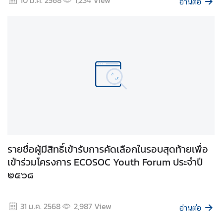
อ่านต่อ
า
ม
มั่
น
ค
ง
แ
ล
ะ
ก
า
ร
รายชื่อผู้มีสิทธิ์เข้ารับการคัดเลือกในรอบสุดท้ายเพื่อ
ล
เข้าร่วมโครงการ ECOSOC Youth Forum ประจำปี
ด
อ
๒๕๖๘
า
วุ
31 ม.ค. 2568
2,987
View
ธ
อ่านต่อ