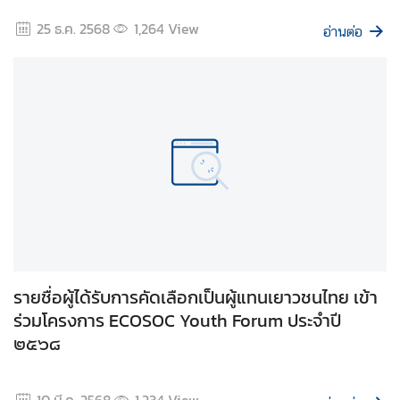
ห
25 ธ.ค. 2568
1,264
View
ป
อ่านต่อ
ร
ะ
ช
า
ช
า
ติ
สั
น
ติ
รายชื่อผู้ได้รับการคัดเลือกเป็นผู้แทนเยาวชนไทย เข้า
ภ
ร่วมโครงการ ECOSOC Youth Forum ประจำปี
า
๒๕๖๘
พ
ค
ว
10 มี.ค. 2568
1,234
View