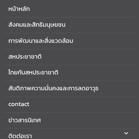
ว
หน้าหลัก
า
ม
สังคมและสิทธิมนุษยชน
โ
ป
การพัฒนาและสิ่งแวดล้อม
ร่
ง
สหประชาชาติ
ใ
ส
ไทยกับสหประชาชาติ
น
สันติภาพความมั่นคงและการลดอาวุธ
ศ
.
contact
ฝึ
ก
ข่าวสารนิเทศ
ง
า
ติดต่อเรา
น