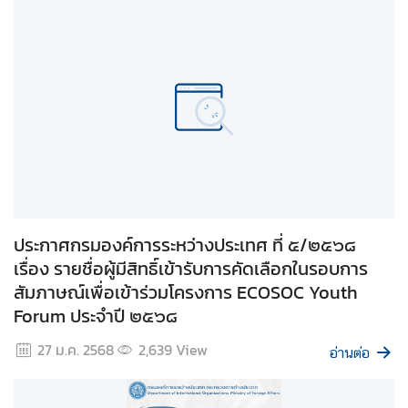
ก
า
ร
พั
ฒ
น
า
แ
ล
ะ
ประกาศกรมองค์การระหว่างประเทศ ที่ ๕/๒๕๖๘
สิ่
เรื่อง รายชื่อผู้มีสิทธิ์เข้ารับการคัดเลือกในรอบการ
ง
สัมภาษณ์เพื่อเข้าร่วมโครงการ ECOSOC Youth
แ
Forum ประจำปี ๒๕๖๘
ว
ด
27 ม.ค. 2568
2,639
View
อ่านต่อ
ล้
อ
ม