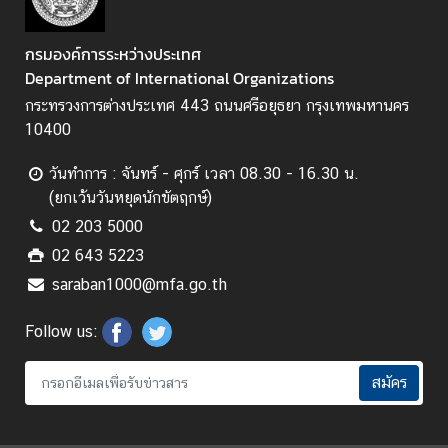
ก
า
ร
กรมองค์การระหว่างประเทศ
ส่
Department of International Organizations
ง
กระทรวงการต่างประเทศ 443 ถนนศรีอยุธยา กรุงเทพมหานคร
เ
10400
ส
ริ
วันทำการ : จันทร์ - ศุกร์ เวลา 08.30 - 16.30 น.
ม
(ยกเว้นวันหยุดนักขัตฤกษ์)
คุ
02 203 5000
ณ
02 643 5223
ธ
saraban1000@mfa.go.th
ร
ร
Follow us:
ม
แ
สมัคร
ล
ะ
ค